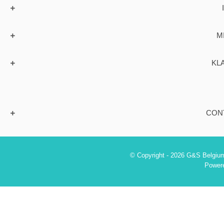
M
KL
CON
© Copyright - 2026 G&S Belgium
Power