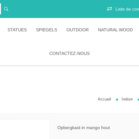
Liste de co
STATUES
SPIEGELS
OUTDOOR
NATURAL WOOD
CONTACTEZ-NOUS
ts
Vitrinekasten
Junior
irs
Opbergkasten
Stoelen
Boekenkasten
Salontafels
Ligbedden
es
Eetkamertafels
Banken
Accueil
Indoor
belen
Bartafels
Tafels
tion Amani
Tafelpoten
Diverse
ion Rustic
bartafels
Opbergkast in mango hout
ion Timeless
Lounges