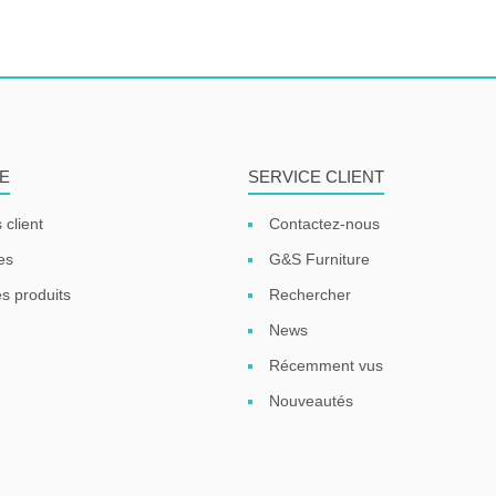
E
SERVICE CLIENT
 client
Contactez-nous
es
G&S Furniture
s produits
Rechercher
News
Récemment vus
Nouveautés