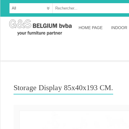
HOME PAGE
INDOOR
Cabine
Dresso
Tables
Consol
Storage Display 85x40x193 CM.
TV-meu
Collec
Collect
Collect