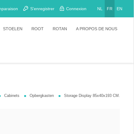
mparaison
S'enregistrer
Connexion
NL
FR
EN
STOELEN
ROOT
ROTAN
A PROPOS DE NOUS
Eetkamerstoelen
Stoelen
Plooistoelen
Barkrukken
Stapelstoelen
Barstoelen
Cabinets
Opbergkasten
Storage Display 85x40x193 CM.