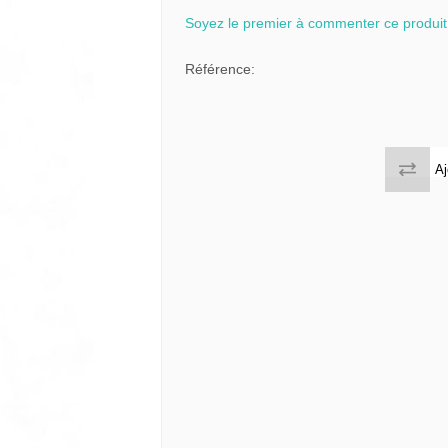
 tables & Consoles
Privilege
Soyez le premier à commenter ce produit
ion Slats
Référence:
ion Selena
Aj