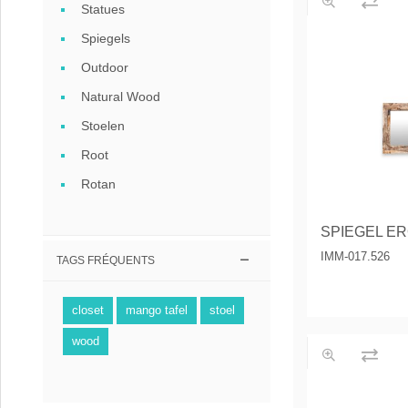
Statues
Coffee
Spiegels
Collect
Outdoor
Collect
Natural Wood
Stoelen
Root
Rotan
IMM-017.526
TAGS FRÉQUENTS
closet
mango tafel
stoel
wood