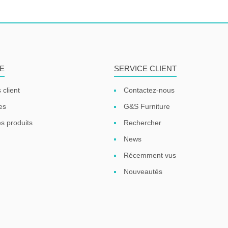
E
SERVICE CLIENT
 client
Contactez-nous
es
G&S Furniture
s produits
Rechercher
News
Récemment vus
Nouveautés