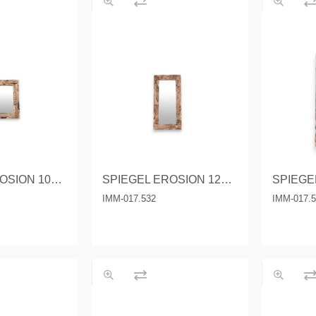
 tables & Consoles
Privilege
ion Slats
ion Selena
SPIEGEL EROSION 100X100 CM.
SPIEGEL EROSION 120X60 CM.
IMM-017.532
IMM-017.