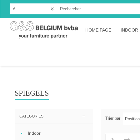
HOME PAGE
INDOOR
Cabine
Dresso
Tables
Consol
SPIEGELS
TV-meu
Collec
CATÉGORIES
Trier par
Collect
Indoor
Collect