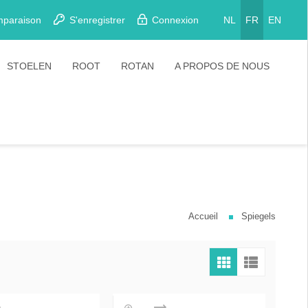
mparaison
S'enregistrer
Connexion
NL
FR
EN
STOELEN
ROOT
ROTAN
A PROPOS DE NOUS
Eetkamerstoelen
Stoelen
Plooistoelen
Barkrukken
Stapelstoelen
Barstoelen
Accueil
Spiegels