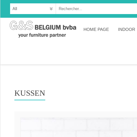
HOME PAGE
INDOOR
Cabine
Dresso
Tables
Consol
KUSSEN
TV-meu
Collec
Collect
Collect