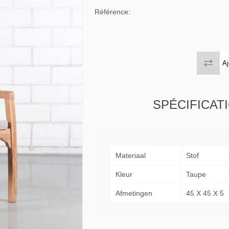
 tables & Consoles
Privilege
Référence:
ion Slats
ion Selena
Aj
SPÉCIFICAT
Materiaal
Stof
Kleur
Taupe
Afmetingen
45 X 45 X 5