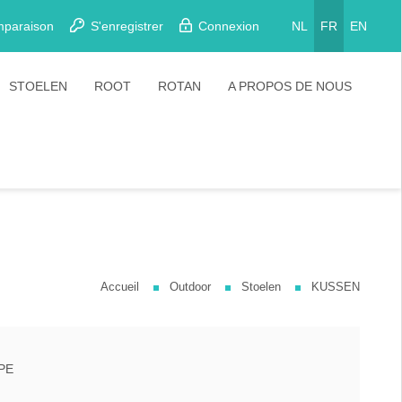
mparaison
S'enregistrer
Connexion
NL
FR
EN
STOELEN
ROOT
ROTAN
A PROPOS DE NOUS
Eetkamerstoelen
Stoelen
Plooistoelen
Barkrukken
Stapelstoelen
Barstoelen
Accueil
Outdoor
Stoelen
KUSSEN
PE